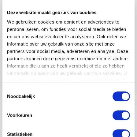
Deze website maakt gebruik van cookies
Geïnteresseerd?
We gebruiken cookies om content en advertenties te
Willem Gentenaar
personaliseren, om functies voor social media te bieden
Adviseur / Partner
en om ons websiteverkeer te analyseren. Ook delen we
0612976893
informatie over uw gebruik van onze site met onze
partners voor social media, adverteren en analyse. Deze
w.gentenaar@tplegal.nl
partners kunnen deze gegevens combineren met andere
informatie die u aan ze heeft verstrekt of die ze hebben
verzameld op basis van uw gebruik van hun services. U
gaat akkoord met onze cookies als u onze website blijft
BEKIJK MEER VACATURES
gebruiken.
Toestemmingsselectie
Noodzakelijk
Voorkeuren
Statistieken