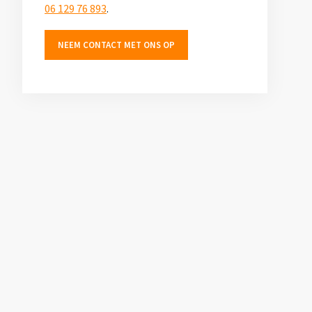
Jouw
06 129 76 893
.
organisatie
NEEM CONTACT MET ONS OP
hier?