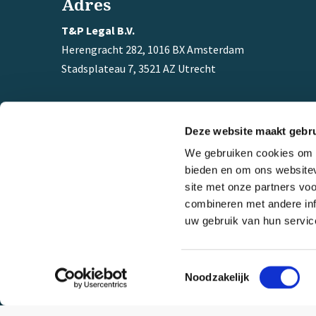
Adres
T&P Legal B.V.
Herengracht 282, 1016 BX Amsterdam
Stadsplateau 7, 3521 AZ Utrecht
Tel:
033 – 467 1001
Mobiel:
+ 31 (0) 6 12 97 68 93
Deze website maakt gebru
Email:
w.gentenaar@tplegal.nl
We gebruiken cookies om c
bieden en om ons websitev
site met onze partners vo
combineren met andere inf
uw gebruik van hun service
Toestemmingsselectie
Noodzakelijk
Copyright 