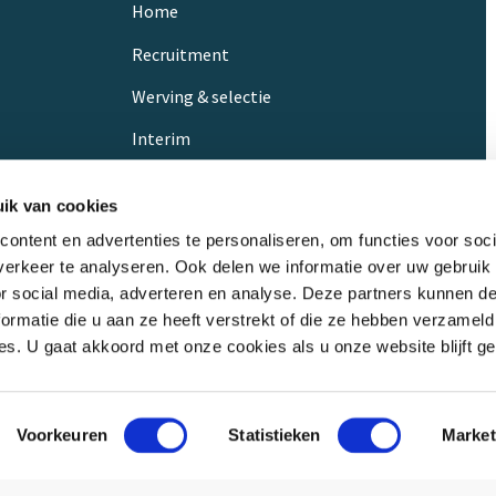
Home
Recruitment
Werving & selectie
Interim
Referenties
ik van cookies
Vacatures
ontent en advertenties te personaliseren, om functies voor soci
Contact
erkeer te analyseren. Ook delen we informatie over uw gebruik
or social media, adverteren en analyse. Deze partners kunnen 
ormatie die u aan ze heeft verstrekt of die ze hebben verzameld
s. U gaat akkoord met onze cookies als u onze website blijft ge
Voorkeuren
Statistieken
Market
2026 – T&P Legal
Disclaimer
Privacy Statement
Cookieve