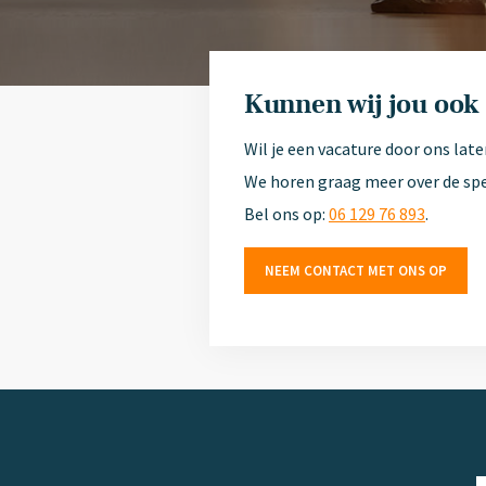
Kunnen wij jou ook
Wil je een vacature door ons late
We horen graag meer over de sp
Bel ons op:
06 129 76 893
.
NEEM CONTACT MET ONS OP