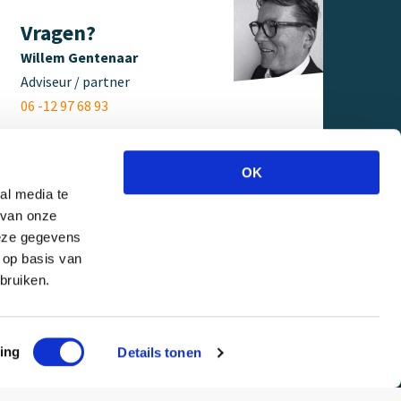
Vragen?
Willem Gentenaar
Adviseur / partner
06 -12 97 68 93
OK
al media te
 van onze
deze gegevens
 op basis van
bruiken.
ing
Details tonen
rklaring