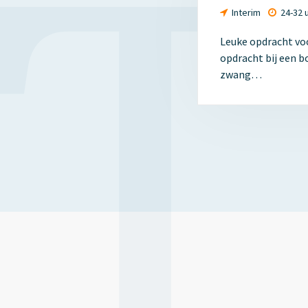
Interim
24-32 
Leuke opdracht voo
opdracht bij een b
zwang…