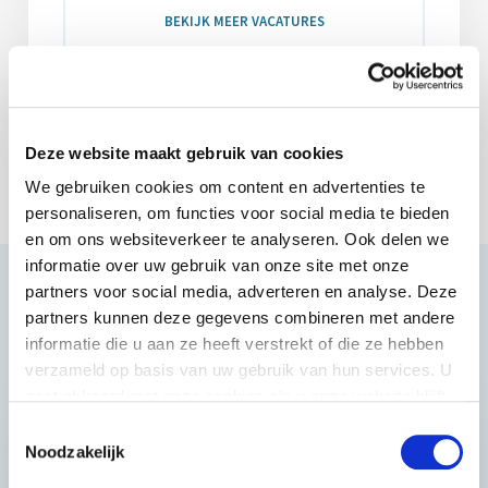
BEKIJK MEER VACATURES
Deze website maakt gebruik van cookies
We gebruiken cookies om content en advertenties te
personaliseren, om functies voor social media te bieden
en om ons websiteverkeer te analyseren. Ook delen we
informatie over uw gebruik van onze site met onze
partners voor social media, adverteren en analyse. Deze
partners kunnen deze gegevens combineren met andere
Gerelateerde vacatures
informatie die u aan ze heeft verstrekt of die ze hebben
verzameld op basis van uw gebruik van hun services. U
gaat akkoord met onze cookies als u onze website blijft
gebruiken.
Toestemmingsselectie
Noodzakelijk
Jurist Arbeidsrecht –