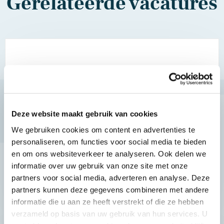
Gerelateerde vacatures
Jurist Arbeidsrecht –
zelfstandig, dynamische
omgeving
Eemnes, hybride
24 - 40 uur
Flextender
Deze website maakt gebruik van cookies
We gebruiken cookies om content en advertenties te
Ben jij een Jurist Arbeidsrecht
personaliseren, om functies voor social media te bieden
met ervaring op het gebied
en om ons websiteverkeer te analyseren. Ook delen we
van het adviseren inzake
informatie over uw gebruik van onze site met onze
complexe inhuurconstructies
partners voor social media, adverteren en analyse. Deze
en het opstellen van
BEKIJK VACATURE
partners kunnen deze gegevens combineren met andere
waterdichte contr…
informatie die u aan ze heeft verstrekt of die ze hebben
verzameld op basis van uw gebruik van hun services. U