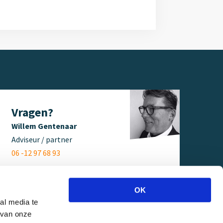
Vragen?
Willem Gentenaar
Adviseur / partner
06 -12 97 68 93
OK
al media te
 van onze