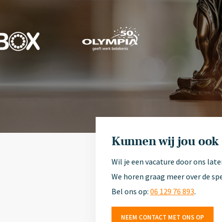
Kunnen wij jou ook
Wil je een vacature door ons late
We horen graag meer over de sp
Bel ons op:
06 129 76 893
.
NEEM CONTACT MET ONS OP