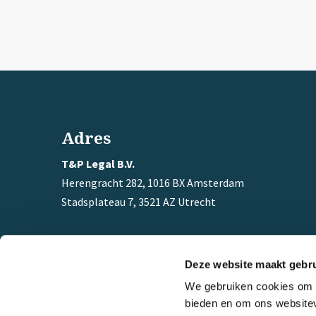
Adres
T&P Legal B.V.
Herengracht 282, 1016 BX Amsterdam
Stadsplateau 7, 3521 AZ Utrecht
Tel:
033 – 467 1001
Mobiel:
+ 31 (0) 6 12 97 68 93
Deze website maakt gebru
Email:
w.gentenaar@tplegal.nl
We gebruiken cookies om c
bieden en om ons websitev